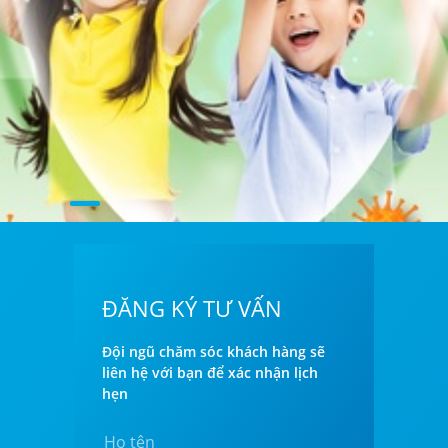
ĐĂNG KÝ TƯ VẤN
Đội ngũ chăm sóc khách hàng sẽ
liên hệ với bạn để xác nhận lịch
hẹn