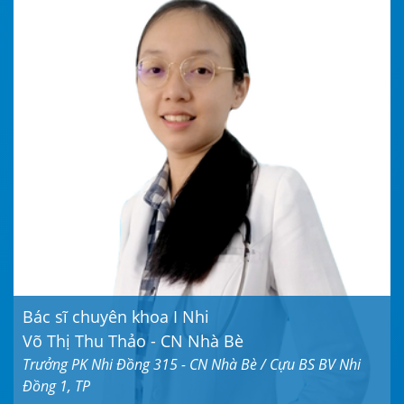
Bác sĩ chuyên khoa I Nhi
Võ Thị Thu Thảo - CN Nhà Bè
Trưởng PK Nhi Đồng 315 - CN Nhà Bè / Cựu BS BV Nhi
Đồng 1, TP