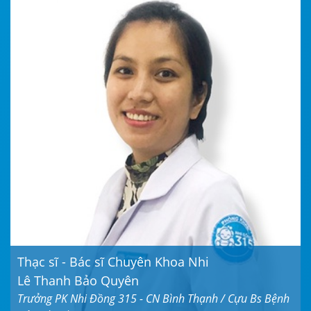
Thạc sĩ - Bác sĩ Chuyên Khoa Nhi
Lê Thanh Bảo Quyên
Trưởng PK Nhi Đồng 315 - CN Bình Thạnh / Cựu Bs Bệnh