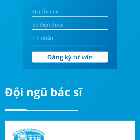
Đăng ký tư vấn
Đội ngũ bác sĩ