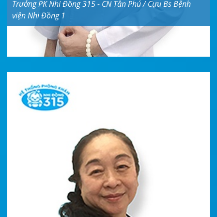
Trưởng PK Nhi Đồng 315 - CN Tân Phú / Cựu Bs Bệnh
viện Nhi Đồng 1