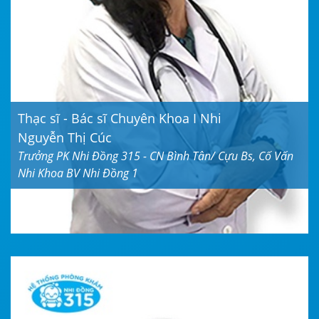
Thạc sĩ - Bác sĩ Chuyên Khoa I Nhi
Nguyễn Thị Cúc
Trưởng PK Nhi Đồng 315 - CN Bình Tân/ Cựu Bs, Cố Vấn
Nhi Khoa BV Nhi Đồng 1