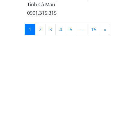
Tỉnh Cà Mau
0901.315.315
(current)
Next
1
2
3
4
5
...
15
»